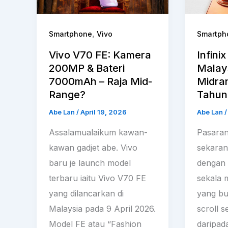
,
Smartphone
Vivo
Smartph
Vivo V70 FE: Kamera
Infini
200MP & Bateri
Malays
7000mAh – Raja Mid-
Midran
Range?
Tahun 
Abe Lan
/
April 19, 2026
Abe Lan
Assalamualaikum kawan-
Pasara
kawan gadjet abe. Vivo
sekara
baru je launch model
dengan p
terbaru iaitu Vivo V70 FE
sekala 
yang dilancarkan di
yang bu
Malaysia pada 9 April 2026.
scroll 
Model FE atau “Fashion
daripada