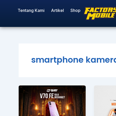
Skip
Tentang Kami
Artikel
Shop
to
content
smartphone kamera