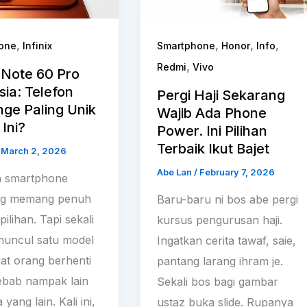
,
,
,
,
one
Infinix
Smartphone
Honor
Info
,
Redmi
Vivo
x Note 60 Pro
ia: Telefon
Pergi Haji Sekarang
ge Paling Unik
Wajib Ada Phone
Ini?
Power. Ini Pilihan
Terbaik Ikut Bajet
/
March 2, 2026
Abe Lan
/
February 7, 2026
n smartphone
ng memang penuh
Baru-baru ni bos abe pergi
ilihan. Tapi sekali
kursus pengurusan haji.
muncul satu model
Ingatkan cerita tawaf, saie,
at orang berhenti
pantang larang ihram je.
sebab nampak lain
Sekali bos bagi gambar
 yang lain. Kali ini,
ustaz buka slide. Rupanya