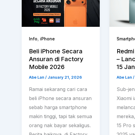
,
Info
iPhone
Smartph
Beli iPhone Secara
Redmi 
Ansuran di Factory
– Lanc
Mobile 2026
15 Jan
Abe Lan
/
January 21, 2026
Abe Lan
Ramai sekarang cari cara
Sub-jen
beli iPhone secara ansuran
Xiaomi 
sebab harga smartphone
melanca
makin tinggi, tapi tak semua
mereka,
orang nak bayar sekaligus.
15 Pro 
Berita baiknya, di Factory
2025 ya