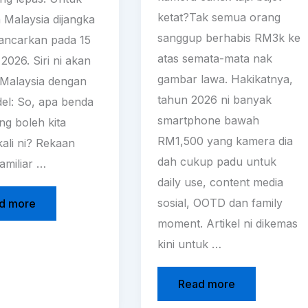
ketat?Tak semua orang
 Malaysia dijangka
sanggup berhabis RM3k ke
lancarkan pada 15
atas semata-mata nak
2026. Siri ni akan
gambar lawa. Hakikatnya,
i Malaysia dengan
tahun 2026 ni banyak
del: So, apa benda
smartphone bawah
ng boleh kita
RM1,500 yang kamera dia
kali ni? Rekaan
dah cukup padu untuk
amiliar …
daily use, content media
sosial, OOTD dan family
d more
moment. Artikel ni dikemas
kini untuk …
Read more