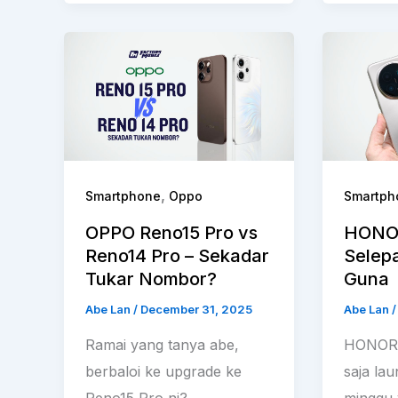
,
Smartphone
Oppo
Smartph
OPPO Reno15 Pro vs
HONOR
Reno14 Pro – Sekadar
Selep
Tukar Nombor?
Guna
Abe Lan
/
December 31, 2025
Abe Lan
Ramai yang tanya abe,
HONOR 
berbaloi ke upgrade ke
saja la
Reno15 Pro ni?
minggu 