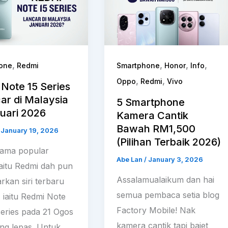
,
,
,
,
one
Redmi
Smartphone
Honor
Info
,
,
Oppo
Redmi
Vivo
Note 15 Series
ar di Malaysia
5 Smartphone
uari 2026
Kamera Cantik
Bawah RM1,500
/
January 19, 2026
(Pilihan Terbaik 2026)
ama popular
Abe Lan
/
January 3, 2026
iaitu Redmi dah pun
Assalamualaikum dan hai
rkan siri terbaru
semua pembaca setia blog
 iaitu Redmi Note
Factory Mobile! Nak
series pada 21 Ogos
kamera cantik tapi bajet
ng lepas. Untuk