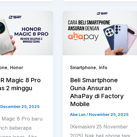
,
,
one
Honor
Smartphone
Info
 Magic 8 Pro
Beli Smartphone
as 2 minggu
Guna Ansuran
AhaPay di Factory
Mobile
/
December 25, 2025
Abe Lan
/
November 25, 2025
Magic 8 Pro baru
(Kemaskini 25 November
unch beberapa
2025) Nak beli phone tapi
yang lepas. Abe