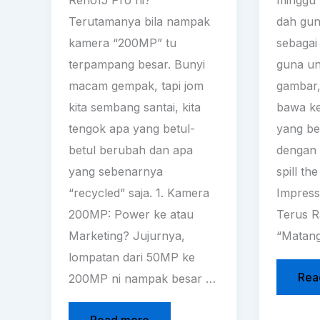
Terutamanya bila nampak
dah gun
kamera “200MP” tu
sebagai
terpampang besar. Bunyi
guna un
macam gempak, tapi jom
gambar,
kita sembang santai, kita
bawa ke
tengok apa yang betul-
yang be
betul berubah dan apa
dengan 
yang sebenarnya
spill the
“recycled” saja. 1. Kamera
Impress
200MP: Power ke atau
Terus 
Marketing? Jujurnya,
“Matan
lompatan dari 50MP ke
Rea
200MP ni nampak besar …
Read more