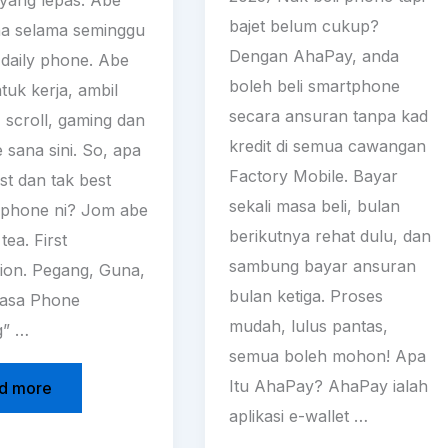
bajet belum cukup?
a selama seminggu
Dengan AhaPay, anda
 daily phone. Abe
boleh beli smartphone
tuk kerja, ambil
secara ansuran tanpa kad
 scroll, gaming dan
kredit di semua cawangan
 sana sini. So, apa
Factory Mobile. Bayar
st dan tak best
sekali masa beli, bulan
phone ni? Jom abe
berikutnya rehat dulu, dan
 tea. First
sambung bayar ansuran
ion. Pegang, Guna,
bulan ketiga. Proses
Rasa Phone
mudah, lulus pantas,
g” …
semua boleh mohon! Apa
Itu AhaPay? AhaPay ialah
d more
aplikasi e-wallet …