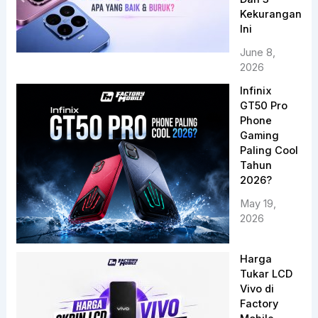
Kekurangan
Ini
June 8,
2026
Infinix
GT50 Pro
Phone
Gaming
Paling Cool
Tahun
2026?
May 19,
2026
Harga
Tukar LCD
Vivo di
Factory