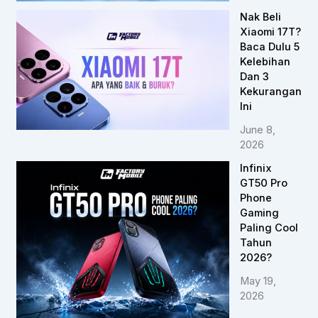
Nak Beli
Xiaomi 17T?
Baca Dulu 5
Kelebihan
Dan 3
Kekurangan
Ini
June 8,
2026
Infinix
GT50 Pro
Phone
Gaming
Paling Cool
Tahun
2026?
May 19,
2026