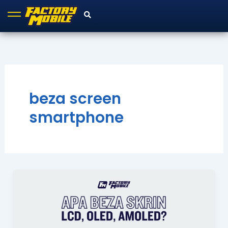
Skip
to
content
beza screen
smartphone