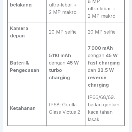
8 MP
belakang
ultra‑lebar +
ultra‑lebar +
2 MP makro
2 MP makro
Kamera
20 MP selfie
20 MP selfie
depan
7 000 mAh
5 110 mAh
dengan
45 W
Bateri &
dengan
45 W
fast charging
Pengecasan
turbo
dan
22.5 W
charging
reverse
charging
IP66/68/69;
IP68; Gorilla
badan gentian
Ketahanan
Glass Victus 2
kaca tahan
lasak