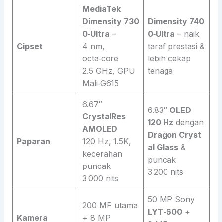
MediaTek
Dimensity 730
Dimensity 740
0‑Ultra
–
0‑Ultra
– naik
Cipset
4 nm,
taraf prestasi &
octa‑core
lebih cekap
2.5 GHz, GPU
tenaga
Mali‑G615
6.67″
6.83″
OLED
CrystalRes
120 Hz
dengan
AMOLED
Dragon Cryst
Paparan
120 Hz, 1.5K,
al Glass
&
kecerahan
puncak
puncak
3 200 nits
3 000 nits
50 MP Sony
200 MP utama
LYT‑600
+
Kamera
+ 8 MP