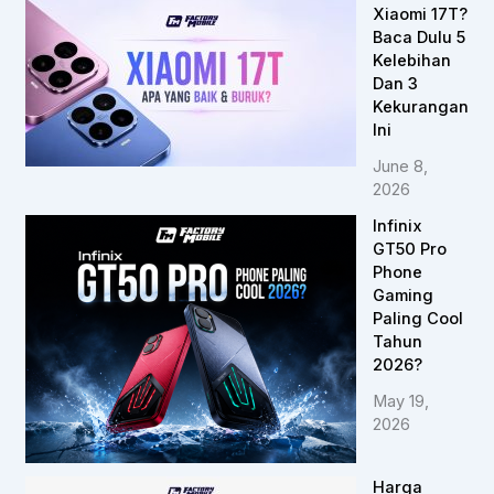
Xiaomi 17T?
Baca Dulu 5
Kelebihan
Dan 3
Kekurangan
Ini
June 8,
2026
Infinix
GT50 Pro
Phone
Gaming
Paling Cool
Tahun
2026?
May 19,
2026
Harga