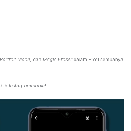
Portrait Mode
, dan
Magic Eraser
dalam Pixel semuanya
lebih
Instagrammable
!