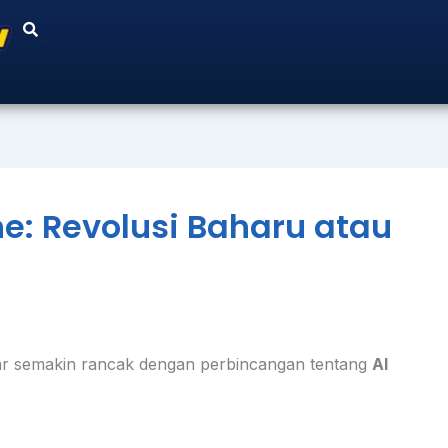
e: Revolusi Baharu atau
intar semakin rancak dengan perbincangan tentang
AI