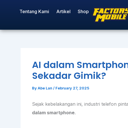
Skip
Tentang Kami
Artikel
Shop
to
content
AI dalam Smartphon
Sekadar Gimik?
By
Abe Lan
/
February 27, 2025
Sejak kebelakangan ini, industri telefon p
dalam smartphone
.