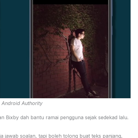
: Android Authority
dan Bixby dah bantu ramai pengguna sejak sedekad lalu.
a jawab soalan, tapi boleh tolong buat teks panjang,